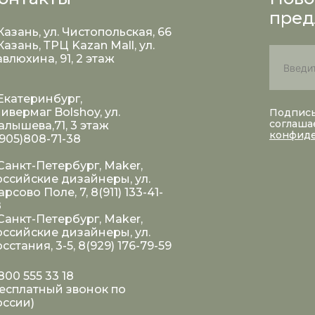
пред
 Казань, ул. Чистопольская, 66
 Казань, ТРЦ Kazan Mall, ул.
влюхина, 91, 2 этаж
 Екатеринбург,
ивермаг Bolshoy, ул.
Подписы
соглаша
лышева,71, 3 этаж
конфид
905)808-71-38
 Санкт-Петербург, Maker,
ссийские дизайнеры, ул.
рсово Поле, 7, 8(911) 133-41-
8
 Санкт-Петербург, Maker,
ссийские дизайнеры, ул.
сстания, 3-5, 8(929) 176-79-59
800 555 33 18
есплатный звонок по
оссии)