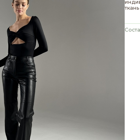
индив
ткань
раскл
созд
Соста