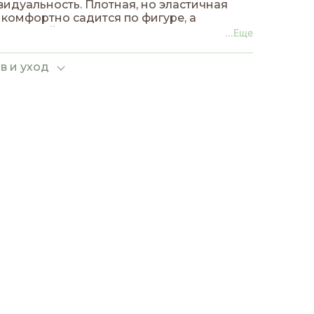
идуальность. Плотная, но эластичная
 комфортно садится по фигуре, а
ешённый низ визуально удлиняет ноги и
...Еще
аёт гармоничные пропорции.
в и уход