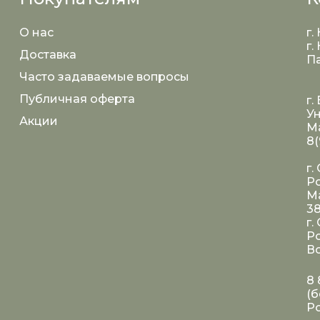
О нас
г.
г.
Доставка
Па
Часто задаваемые вопросы
Публичная оферта
г.
Ун
Акции
Ма
8(
г.
Ро
Ма
3
г.
Ро
Во
8 
(б
Р