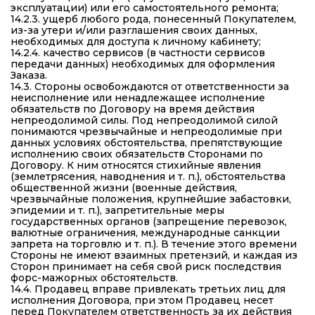
эксплуатации) или его самостоятельного ремонта;
14.2.3. ущерб любого рода, понесенный Покупателем,
из-за утери и/или разглашения своих данных,
необходимых для доступа к личному кабинету;
14.2.4. качество сервисов (в частности сервисов
передачи данных) необходимых для оформления
Заказа.
14.3. Стороны освобождаются от ответственности за
неисполнение или ненадлежащее исполнение
обязательств по Договору на время действия
непреодолимой силы. Под непреодолимой силой
понимаются чрезвычайные и непреодолимые при
данных условиях обстоятельства, препятствующие
исполнению своих обязательств Сторонами по
Договору. К ним относятся стихийные явления
(землетрясения, наводнения и т. п.), обстоятельства
общественной жизни (военные действия,
чрезвычайные положения, крупнейшие забастовки,
эпидемии и т. п.), запретительные меры
государственных органов (запрещение перевозок,
валютные ограничения, международные санкции
запрета на торговлю и т. п.). В течение этого времени
Стороны не имеют взаимных претензий, и каждая из
Сторон принимает на себя свой риск последствия
форс-мажорных обстоятельств.
14.4. Продавец вправе привлекать третьих лиц для
исполнения Договора, при этом Продавец несет
перед Покупателем ответственность за их действия