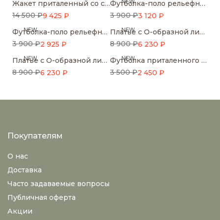
NEW
Жакет приталенный со смещенной застежкой
Футболка-поло рельефной вязки
14 500 ₽
3 900 ₽
9 425 ₽
3 120 ₽
NEW
NEW
Футболка-поло рельефной вязки
Платье с О-образной линией плеча из мягкого денима
3 900 ₽
8 900 ₽
2 925 ₽
6 230 ₽
NEW
NEW
Платье с О-образной линией плеча из мягкого денима
Футболка приталенного кроя с подплечниками
8 900 ₽
3 500 ₽
6 230 ₽
2 450 ₽
Покупателям
О нас
Доставка
Часто задаваемые вопросы
Публичная оферта
Акции