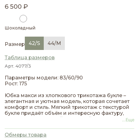
6 500 ₽
Шоколадный
42/S
44/M
Размер
Таблица размеров
Арт. 4077/3
Параметры модели: 83/60/90
Рост: 175
Юбка макси из хлопкового трикотажа букле –
элегантная и уютная модель, которая сочетает
комфорт и стиль. Мягкий трикотаж с текстурой
букле придаёт объём и интересную фактуру,
создавая утончённый и плавный силуэт.
...Еще
Модель легко комбинируется с топами,
свитерами, блузами и жакетами, подходя как
Обмеры товара
для повседневных, так и для более нарядных