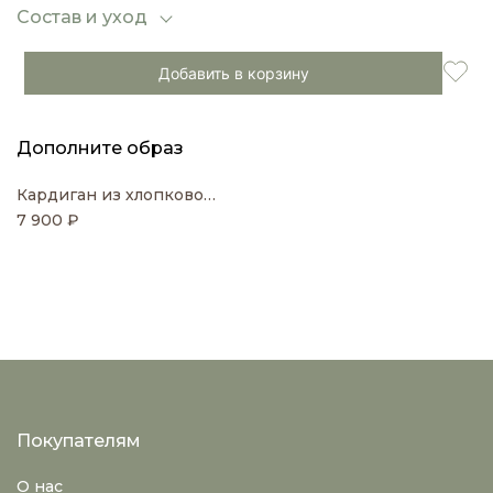
образов. Идеальный выбор для тех, кто ценит
Состав и уход
комфорт, стиль и оригинальную текстуру в
гардеробе.
Добавить в корзину
Дополните образ
Кардиган из хлопкового трикотажа букле
7 900 ₽
Покупателям
О нас