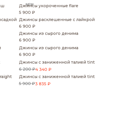
NEW
еш
Джинсы укороченные flare
5 900 ₽
осадкой
Джинсы расклешенные с лайкрой
6 900 ₽
Джинсы из сырого денима
6 900 ₽
й
Джинсы из сырого денима
6 900 ₽
t
Джинсы с заниженной талией tint
6 200 ₽
4 340 ₽
aight
Джинсы с заниженной талией tint
5 900 ₽
3 835 ₽