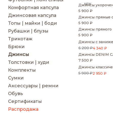
NEW
Джинсы укорочен
Комфортная капсула
5 900 ₽
Джинсовая капсула
Джинсы прямые с
Топы | майки | боди
5 900 ₽
Джинсы прямого 
Рубашки | блузы
5 900 ₽
Трикотаж
Джинсы с занижен
Брюки
6 200 ₽
4 340 ₽
Джинсы
Джинсы DENIM CAP
7 500 ₽
Толстовки | худи
Джинсы классичес
Комплекты
5 900 ₽
2 950 ₽
Сумки
Аксессуары | ремни
Обувь
Сертификаты
Распродажа