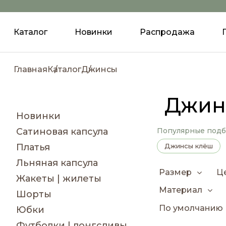
Каталог
Новинки
Распродажа
Главная
Каталог
Джинсы
Джин
Новинки
Сатиновая капсула
Популярные под
Платья
Джинсы клёш
Льняная капсула
Размер
Ц
Жакеты | жилеты
Материал
Шорты
По умолчанию
Юбки
Футболки | лонгсливы