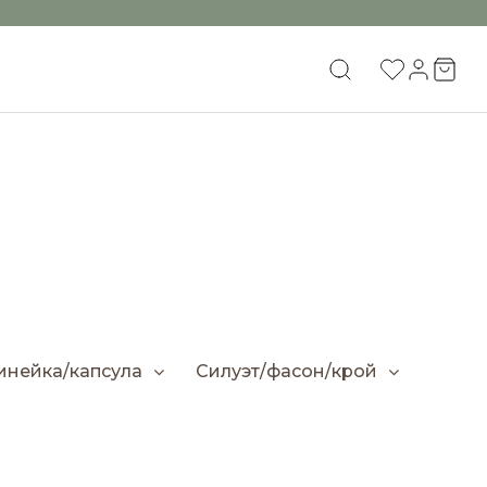
инейка/капсула
Силуэт/фасон/крой