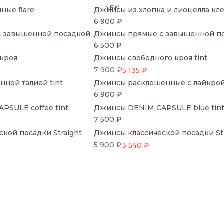
NEW
ные flare
Джинсы из хлопка и лиоцелла кл
6 900 ₽
 завышенной посадкой
Джинсы прямые с завышенной п
6 500 ₽
кроя
Джинсы свободного кроя tint
7 900 ₽
5 135 ₽
ной талией tint
Джинсы расклешенные с лайкро
6 900 ₽
SULE coffee tint
Джинсы DENIM CAPSULE blue tin
7 500 ₽
кой посадки Straight
Джинсы классической посадки Str
5 900 ₽
3 540 ₽