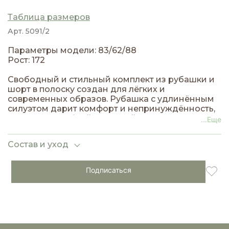
Таблица размеров
Арт. 5091/2
Параметры модели: 83/62/88
Рост: 172
Свободный и стильный комплект из рубашки и
шорт в полоску создан для лёгких и
современных образов. Рубашка с удлинённым
силуэтом дарит комфорт и непринуждённость,
а шорты с удобной посадкой подчеркивают
...Еще
талию и делают образ завершённым.
Контрастная полоска добавляет динамики и
Состав и уход
свежести, делая комплект идеальным выбором
для лета и отдыха.
Подписаться