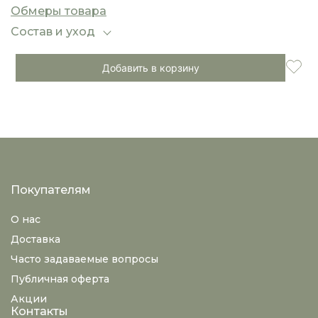
вышивка придают образу утонченность, а
Обмеры товара
свободный крой обеспечивает комфорт в
течение всего дня.
Состав и уход
Добавить в корзину
Покупателям
О нас
Доставка
Часто задаваемые вопросы
Публичная оферта
Акции
Контакты