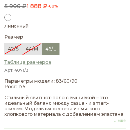
5 900 ₽
1 888 ₽
-68%
Лимонный
Размер
42/S
44/M
46/L
Таблица размеров
Арт. 4071/3
Параметры модели: 83/60/90
Рост: 175
Стильный свитшот-поло с вышивкой – это
идеальный баланс между casual- и smart-
стилем. Модель выполнена из мягкого
хлопкового материала с добавлением эластана
для идеальной посадки по фигуре.
...Еще
Классический воротник-поло и аккуратная