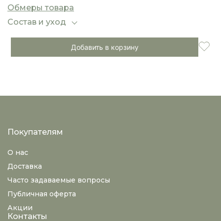
подкладка и качественный утеплитель
Обмеры товара
обеспечат оптимальный микроклимат даже в
холодное время года. Эту куртку удобно носить
Состав и уход
ежедневно, сочетая с различными элементами
гардероба.
Добавить в корзину
Покупателям
О нас
Доставка
Часто задаваемые вопросы
Публичная оферта
Акции
Контакты