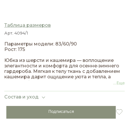
Таблица размеров
Арт. 4094/1
Параметры модели: 83/60/90
Рост: 175
Юбка из шерсти и кашемира — воплощение
элегантности и комфорта для осенне‑зимнего
гардероба. Мягкая к телу ткань с добавлением
кашемира дарит ощущение уюта и тепла, а
шерсть обеспечивает долговечность и
...Еще
отличную форму изделия. Модель на резинке
гарантирует удобную посадку и комфорт в
Состав и уход
течение всего дня — ничего не давит и не
сковывает движений.
Подписаться