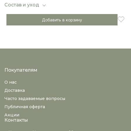
классической одеждой, делая перчатки
Состав и уход
универсальным дополнением к образу.
Добавить в корзину
Покупателям
О нас
Доставка
Часто задаваемые вопросы
Публичная оферта
Акции
Контакты