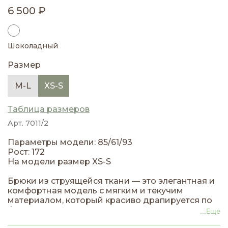
6 500 ₽
Шоколадный
Размер
M-L
XS-S
Таблица размеров
Арт. 7011/2
Параметры модели: 85/61/93
Рост: 172
На модели размер XS-S
Брюки из струящейся ткани — это элегантная и
комфортная модель с мягким и текучим
материалом, который красиво драпируется по
фигуре и изящно движется при каждом шаге.
...Еще
Легкий блеск ткани придает образу