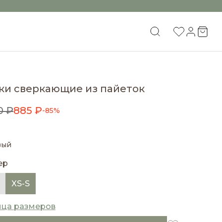
ки сверкающие из пайеток
0 ₽
885 ₽
-85%
вый
ер
XS-S
ица размеров