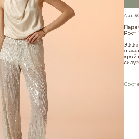
Арт. 5
Парам
Рост: 
Эффек
главн
крой 
силуэ
настр
Соста