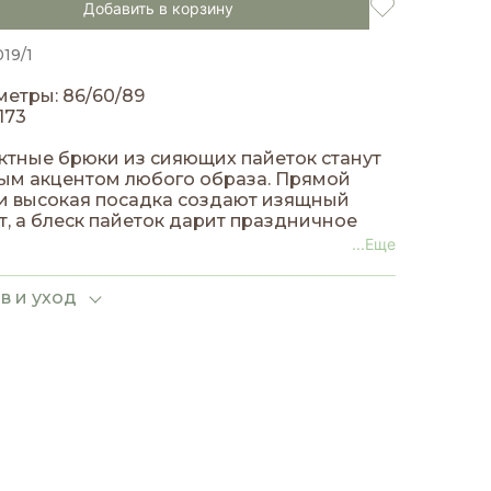
Добавить в корзину
019/1
етры: 86/60/89
173
тные брюки из сияющих пайеток станут
ым акцентом любого образа. Прямой
и высокая посадка создают изящный
т, а блеск пайеток дарит праздничное
оение и привлекает внимание.
...Еще
в и уход