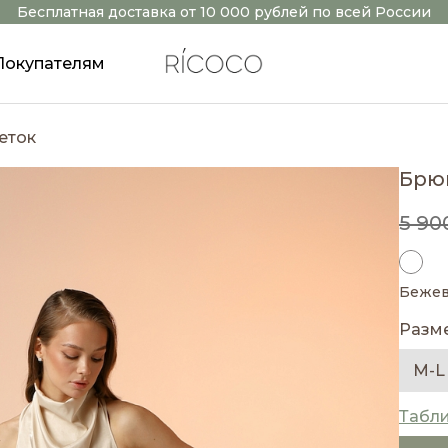
Бесплатная доставка от 10 000 рублей по всей России
Покупателям
еток
Брю
5 90
Беже
Разм
M-L
Табл