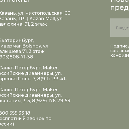
пред
 Казань, ул. Чистопольская, 66
 Казань, ТРЦ Kazan Mall, ул.
влюхина, 91, 2 этаж
 Екатеринбург,
ивермаг Bolshoy, ул.
Подписы
соглаша
лышева,71, 3 этаж
конфид
905)808-71-38
 Санкт-Петербург, Maker,
ссийские дизайнеры, ул.
рсово Поле, 7, 8(911) 133-41-
8
 Санкт-Петербург, Maker,
ссийские дизайнеры, ул.
сстания, 3-5, 8(929) 176-79-59
800 555 33 18
есплатный звонок по
оссии)