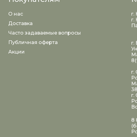
О нас
г.
г.
Доставка
Па
Часто задаваемые вопросы
Публичная оферта
г.
Ун
Акции
Ма
8(
г.
Ро
Ма
3
г.
Ро
Во
8 
(б
Р