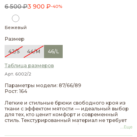
6 500 ₽
3 900 ₽
-40%
Бежевый
Размер
42/S
44/M
46/L
Таблица размеров
Арт. 6002/2
Параметры модели: 87/66/89
Рост: 164
Легкие и стильные брюки свободного кроя из
ткани с эффектом мятости — идеальный выбор
для тех, кто ценит комфорт и современный
стиль. Текстурированный материал не требует
глажки, удобно садится по фигуре и добавляет
...Еще
образу непринужденную элегантность.