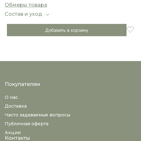
Свободный силуэт обеспечивает свободу
Обмеры товара
движений и универсальность — такие брюки
легко вписываются как в повседневный, так и в
Состав и уход
расслабленный офисный стиль.
Добавить в корзину
Покупателям
О нас
Доставка
Часто задаваемые вопросы
Публичная оферта
Акции
Контакты