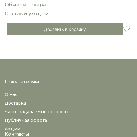
мягкой посадкой по талии создаёт лёгкий,
Обмеры товара
актуальный силуэт. Такие брюки легко
сочетаются с рубашками, джемперами и
Состав и уход
жакетами, помогая собрать стильный
повседневный или вечерний комплект.
Добавить в корзину
Покупателям
О нас
Доставка
Часто задаваемые вопросы
Публичная оферта
Акции
Контакты