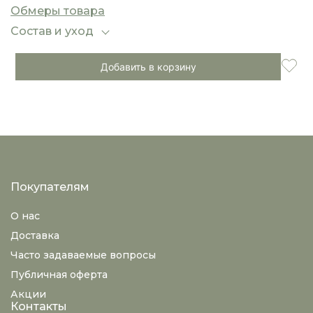
эластичностью, что позволяет изделию
Обмеры товара
идеально садиться по фигуре, не сковывая
движений.
Состав и уход
Добавить в корзину
Покупателям
О нас
Доставка
Часто задаваемые вопросы
Публичная оферта
Акции
Контакты