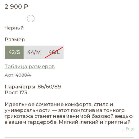
2 900 ₽
Черный
Размер
42/S
44/M
46/L
Таблица размеров
Арт. 4088/4
Параметры: 86/60/89
Рост: 173
Идеальное сочетание комфорта, стиля и
универсальности — этот лонгслив из тонкого
трикотажа станет незаменимой базовой вещью
в вашем гардеробе. Мягкий, легкий и приятный
к телу, он подходит для любого времени года и
...Еще
различных ситуаций. Ткань обладает