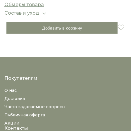
приятно охлаждает кожу, делая комплект
Обмеры товара
идеальным для тёплого сезона. Платье‑майку
можно надевать как лицевой стороной вперёд,
Состав и уход
так и задней стороной наперёд — это позволяет
создавать два разных силуэта и разнообразить
Добавить в корзину
образы с одним комплектом.
Покупателям
О нас
Доставка
Часто задаваемые вопросы
Публичная оферта
Акции
Контакты