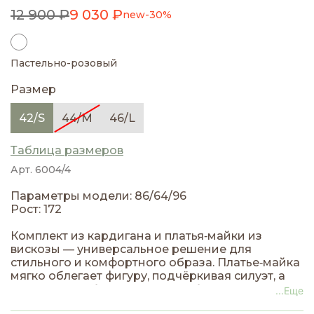
12 900 ₽
9 030 ₽
new
-30%
Пастельно-розовый
Размер
42/S
44/M
46/L
Таблица размеров
Арт. 6004/4
Параметры модели: 86/64/96
Рост: 172
Комплект из кардигана и платья‑майки из
вискозы — универсальное решение для
стильного и комфортного образа. Платье‑майка
мягко облегает фигуру, подчёркивая силуэт, а
кардиган свободного кроя добавляет уют и
...Еще
расслабленное настроение. Лёгкая вискоза