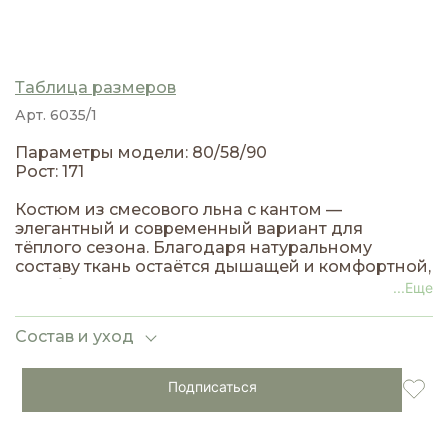
Таблица размеров
Арт. 6035/1
Параметры модели: 80/58/90
Рост: 171
Костюм из смесового льна с кантом —
элегантный и современный вариант для
тёплого сезона. Благодаря натуральному
составу ткань остаётся дышащей и комфортной,
а добавление синтетических волокон делает её
...Еще
менее сминаемой и более износостойкой.
Контрастный кант подчёркивает линии кроя,
Состав и уход
добавляя образу чёткости и утончённости.
Подходит для офиса, города, отпуска или
вечерних образов. Идеальное сочетание
Подписаться
лёгкости, структуры и стиля — костюм, который
работает на вас в любую ситуацию.