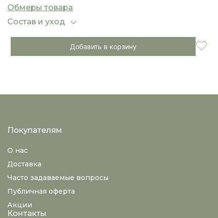
повседневных и вечерних образов —
Обмеры товара
достаточно дополнить платье аксессуарами и
обувью на выбор.
Состав и уход
Добавить в корзину
Покупателям
О нас
Доставка
Часто задаваемые вопросы
Публичная оферта
Акции
Контакты