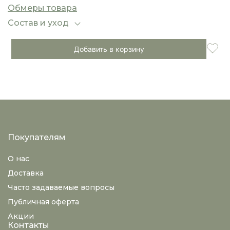
материал приятно облегает фигуру, не сковывая
Обмеры товара
движений.
Идеальный выбор для торжественных событий,
Состав и уход
романтических ужинов или стильных
повседневных образов. В зависимости от
Добавить в корзину
аксессуаров и обуви легко меняет настроение
— от нежного до вечернего.
Покупателям
О нас
Доставка
Часто задаваемые вопросы
Публичная оферта
Акции
Контакты