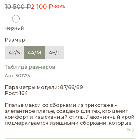
10 500 ₽
2 100 ₽
-80%
Черный
Размер
42/S
44/M
46/L
Таблица размеров
Арт. 5017/3
Параметры модели: 87/66/89
Рост: 164
Платье макси со сборками из трикотажа -
элегантное платье, создано для тех, кто ценит
комфорт и изысканный стиль. Лаконичный крой
подчеркивается изящными сборками, которые
добавляют женственности и создают
...Еще
утончённый силуэт. Лёгкий эластичный