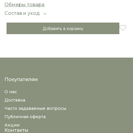
позволяет легко создавать как повседневные,
Обмеры товара
так и вечерние образы.
Состав и уход
Добавить в корзину
Покупателям
О нас
Доставка
Часто задаваемые вопросы
Публичная оферта
Акции
Контакты