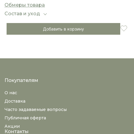
обувью на плоской подошве или каблуках, а
Обмеры товара
тонкие бретели добавляют образу нежности и
женственности.
Состав и уход
Добавить в корзину
Покупателям
О нас
Доставка
Часто задаваемые вопросы
Публичная оферта
Акции
Контакты