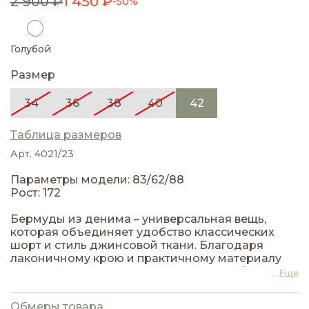
2 900 ₽
1 450 ₽
-50%
Голубой
Размер
34
36
38
40
42
Таблица размеров
Арт. 4021/23
Параметры модели: 83/62/88
Рост: 172
Бермуды из денима – универсальная вещь,
которая объединяет удобство классических
шорт и стиль джинсовой ткани. Благодаря
лаконичному крою и практичному материалу
они легко впишутся как в повседневный
...Еще
гардероб, так и в более расслабленные smart-
casual образы.
Обмеры товара