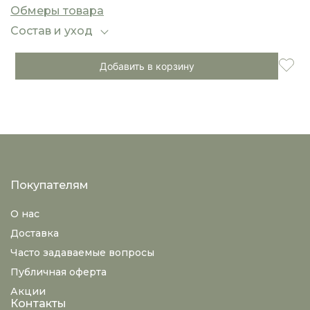
превосходную теплоизоляцию. Шерсть альпаки
Обмеры товара
известна своей мягкостью, шелковистой
текстурой и гипоаллергенными свойствами, что
Состав и уход
делает этот свитер идеальным для холодного
времени года. V-образный вырез подчеркивает
Добавить в корзину
зону декольте, добавляя образу элегантности и
универсальности.
Покупателям
О нас
Доставка
Часто задаваемые вопросы
Публичная оферта
Акции
Контакты