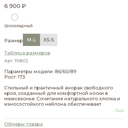
6 900 ₽
Шоколадный
M-L
XS-S
Размер
Таблица размеров
Арт. 7081/2
Параметры модели: 86/60/89
Рост: 173
Стильный и практичный анорак свободного
кроя, созданный для комфортной носки в
межсезонье. Сочетание натурального хлопка и
износостойкого нейлона обеспечивает
идеальальный баланс между дышащими
...Еще
свойствами ткани и защитой от ветра и лёгкого
дождя. Удобная молния спереди, которая
Обмеры товара
облегчает надевание и снятие изделия, при