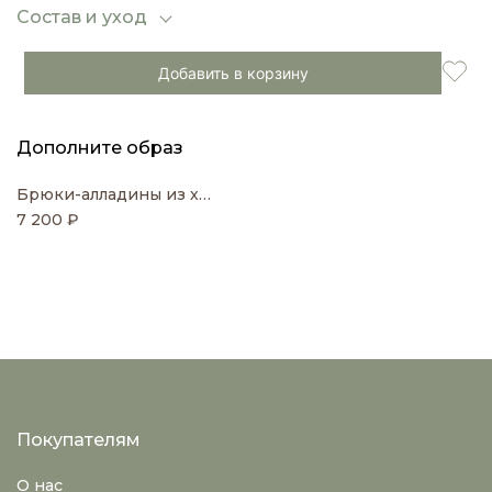
этом надёжно защищая от непогоды.
Состав и уход
Добавить в корзину
Дополните образ
Брюки-алладины из хлопка и нейлона
7 200 ₽
Покупателям
О нас