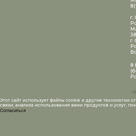
Ма
8(
г.
Ро
Ма
3
г.
Ро
Во
8 
(б
Р
Этот сайт использует файлы
cookie
и другие технологии о
связи, анализа использования вами продуктов и услуг, п
Согласиться