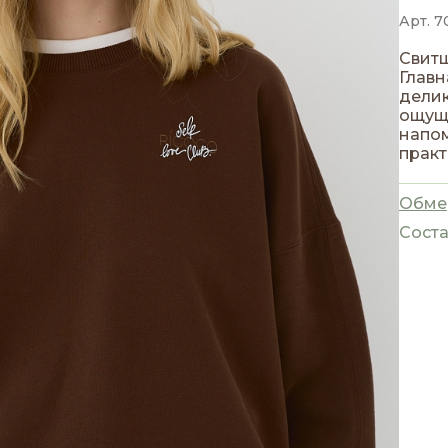
Арт. 7
Свитш
Главн
делик
ощущ
напом
практ
Обме
Соста