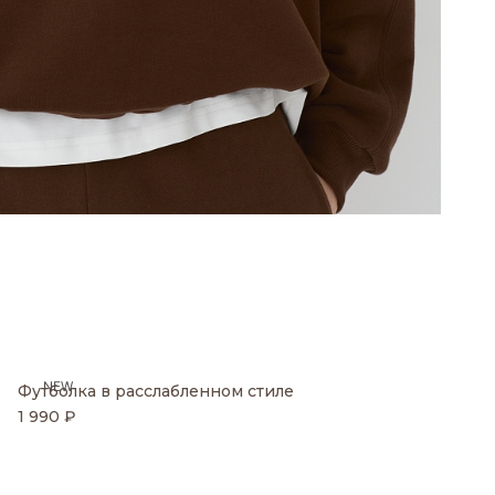
NEW
Футболка в расслабленном стиле
1 990 ₽