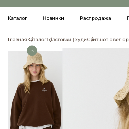
Каталог
Новинки
Распродажа
Главная
Каталог
Толстовки | худи
Свитшот с велю