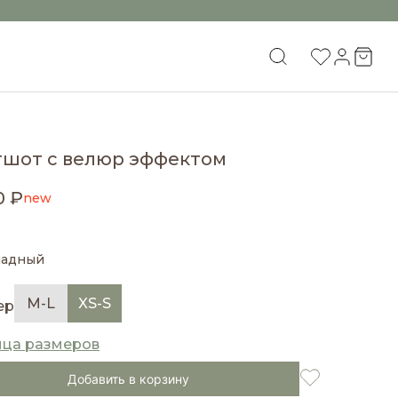
тшот с велюр эффектом
0 ₽
new
ладный
M-L
XS-S
ер
ица размеров
Добавить в корзину