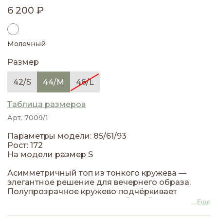
6 200 ₽
Молочный
Размер
42/S
44/M
46/L
Таблица размеров
Арт. 7009/1
Параметры модели: 85/61/93
Рост: 172
На модели размер S
Асимметричный топ из тонкого кружева —
элегантное решение для вечернего образа.
Полупрозрачное кружево подчёркивает
изящество, а асимметричный крой добавляет
...Еще
выразительности. Регулируемые плечевые