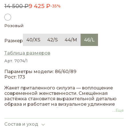
14 500 ₽
9 425 ₽
-35%
Розовый
40/XS
42/S
44/M
46/L
Размер
Таблица размеров
Арт. 7074/1
Параметры модели: 86/60/89
Рост: 173
Жакет приталенного силуэта — воплощение
современной женственности. Смещённая
застёжка становится выразительной деталью
образа и работает на визуальное удлинение
силуэта. Приталенный крой деликатно
...Еще
подчёркивает линию талии, формируя чёткую,
графичную геометрию.
Состав и уход