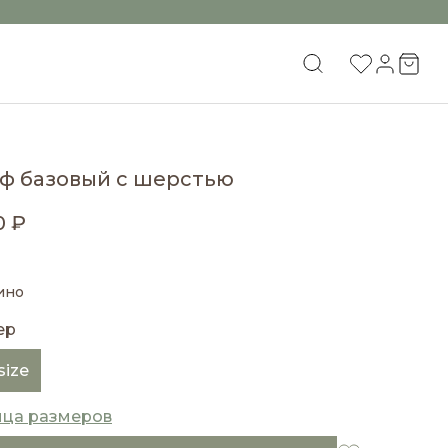
ф базовый с шерстью
0 ₽
ино
ер
size
ица размеров