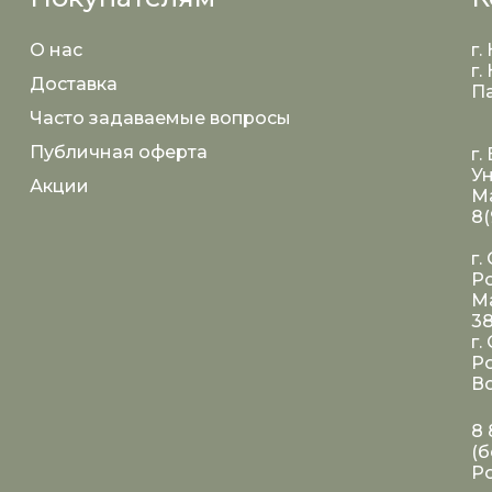
О нас
г.
г.
Доставка
Па
Часто задаваемые вопросы
Публичная оферта
г.
Ун
Акции
Ма
8(
г.
Ро
Ма
3
г.
Ро
Во
8 
(б
Р