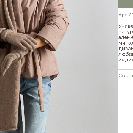
Арт. 6
Унив
нату
элеме
мягко
дизай
любой
индив
утонч
Соста