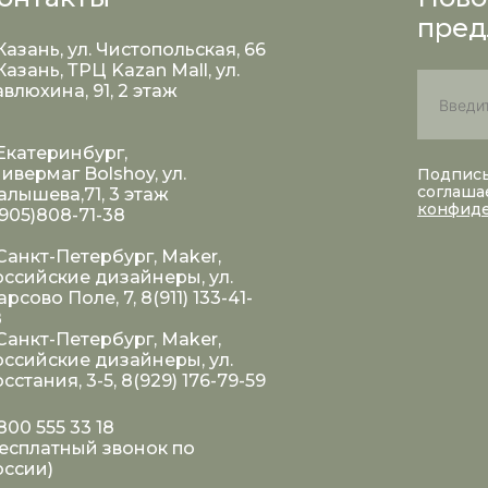
пред
 Казань, ул. Чистопольская, 66
 Казань, ТРЦ Kazan Mall, ул.
влюхина, 91, 2 этаж
 Екатеринбург,
ивермаг Bolshoy, ул.
Подписы
соглаша
лышева,71, 3 этаж
конфид
905)808-71-38
 Санкт-Петербург, Maker,
ссийские дизайнеры, ул.
рсово Поле, 7, 8(911) 133-41-
8
 Санкт-Петербург, Maker,
ссийские дизайнеры, ул.
сстания, 3-5, 8(929) 176-79-59
800 555 33 18
есплатный звонок по
оссии)