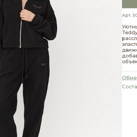
Арт. 5
Уютны
Teddy
рассл
эласт
движе
добав
объё
повсе
Обме
Соста