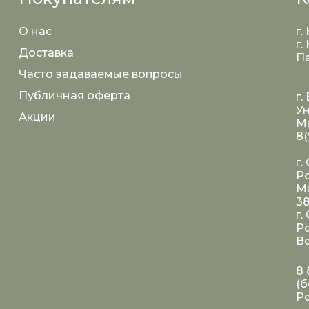
О нас
г.
г.
Доставка
Па
Часто задаваемые вопросы
Публичная оферта
г.
Ун
Акции
Ма
8(
г.
Ро
Ма
3
г.
Ро
Во
8 
(б
Р