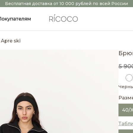
Бесплатная доставка от 10 000 рублей по всей России
Покупателям
Apre ski
Брюк
5 90
Черн
Разм
40/
Табл