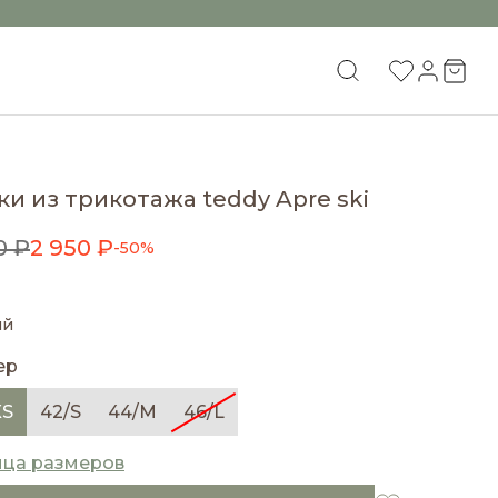
и из трикотажа teddy Apre ski
0 ₽
2 950 ₽
-50%
ый
ер
XS
42/S
44/M
46/L
ица размеров