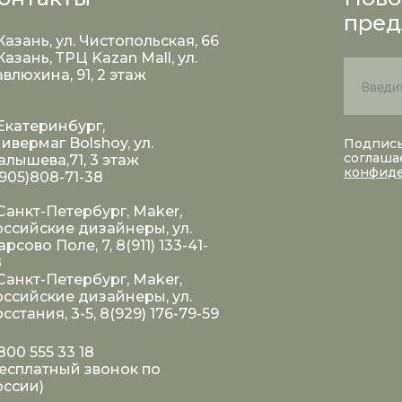
пред
 Казань, ул. Чистопольская, 66
 Казань, ТРЦ Kazan Mall, ул.
влюхина, 91, 2 этаж
 Екатеринбург,
ивермаг Bolshoy, ул.
Подписы
соглаша
лышева,71, 3 этаж
конфид
905)808-71-38
 Санкт-Петербург, Maker,
ссийские дизайнеры, ул.
рсово Поле, 7, 8(911) 133-41-
8
 Санкт-Петербург, Maker,
ссийские дизайнеры, ул.
сстания, 3-5, 8(929) 176-79-59
800 555 33 18
есплатный звонок по
оссии)