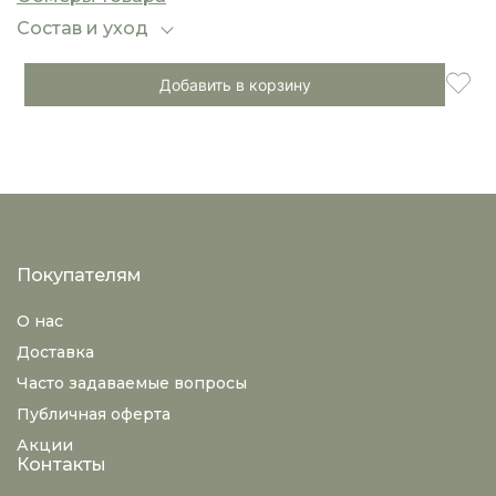
прекрасно подойдут как для повседневных
прогулок, так и для офисных или вечерних
Состав и уход
комплектов. Универсальный фасон легко
сочетается с жакетами, блузами, футболками и
Добавить в корзину
свитерами.
Идеальный выбор для тех, кто ценит комфорт и
элегантность в одном образе.
Покупателям
О нас
Доставка
Часто задаваемые вопросы
Публичная оферта
Акции
Контакты