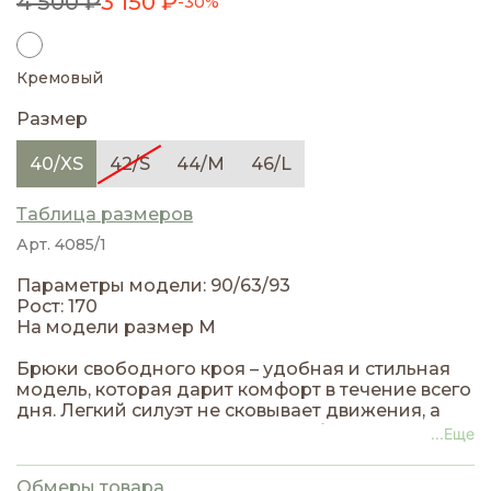
4 500 ₽
3 150 ₽
-30%
Кремовый
Размер
40/XS
42/S
44/M
46/L
Таблица размеров
Арт. 4085/1
Параметры модели: 90/63/93
Рост: 170
На модели размер M
Брюки свободного кроя – удобная и стильная
модель, которая дарит комфорт в течение всего
дня. Легкий силуэт не сковывает движения, а
мягкая линия посадки делает образ
...Еще
расслабленным и современным.
Изготовленные из дышащей ткани, они
Обмеры товара