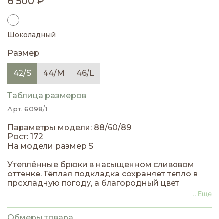
6 500 ₽
Шоколадный
Размер
42/S
44/M
46/L
Таблица размеров
Арт. 6098/1
Параметры модели: 88/60/89
Рост: 172
На модели размер S
Утеплённые брюки в насыщенном сливовом
оттенке. Тёплая подкладка сохраняет тепло в
прохладную погоду, а благородный цвет
добавляет образу изысканности. Особенность
...Еще
модели — эластичная резинка внизу штанин:
слегка затяните её для зауженного силуэта или
Обмеры товара