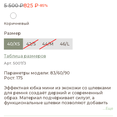
5 500 ₽
825 ₽
-85%
Коричневый
Размер
40/XS
42/S
44/M
46/L
Таблица размеров
Арт. 5007/3
Параметры модели: 83/60/90
Рост: 175
Эффектная юбка мини из экокожи со шлевками
для ремня создаёт дерзкий и современный
образ. Материал подчёркивает силуэт, а
функциональные шлевки позволяют добавить
ремень, делая комплект стильным и
...Еще
завершённым. Идеальна для вечерних выходов