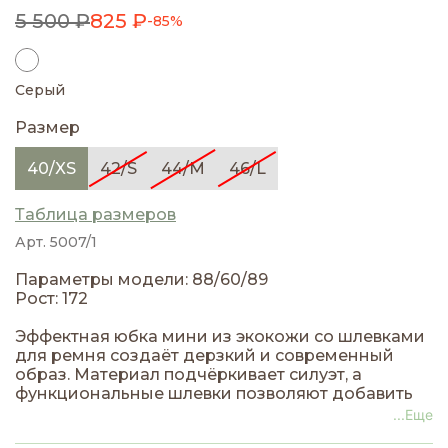
5 500 ₽
825 ₽
-85%
Серый
Размер
40/XS
42/S
44/M
46/L
Таблица размеров
Арт. 5007/1
Параметры модели: 88/60/89
Рост: 172
Эффектная юбка мини из экокожи со шлевками
для ремня создаёт дерзкий и современный
образ. Материал подчёркивает силуэт, а
функциональные шлевки позволяют добавить
ремень, делая комплект стильным и
...Еще
завершённым. Идеальна для вечерних выходов