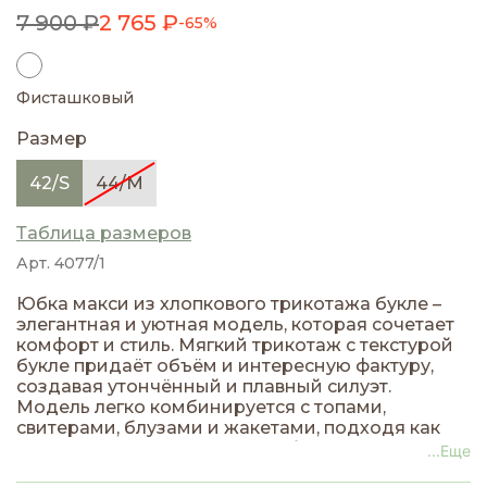
7 900 ₽
2 765 ₽
-65%
Фисташковый
Размер
42/S
44/M
Таблица размеров
Арт. 4077/1
Юбка макси из хлопкового трикотажа букле –
элегантная и уютная модель, которая сочетает
комфорт и стиль. Мягкий трикотаж с текстурой
букле придаёт объём и интересную фактуру,
создавая утончённый и плавный силуэт.
Модель легко комбинируется с топами,
свитерами, блузами и жакетами, подходя как
для повседневных, так и для более нарядных
...Еще
образов. Идеальный выбор для тех, кто ценит