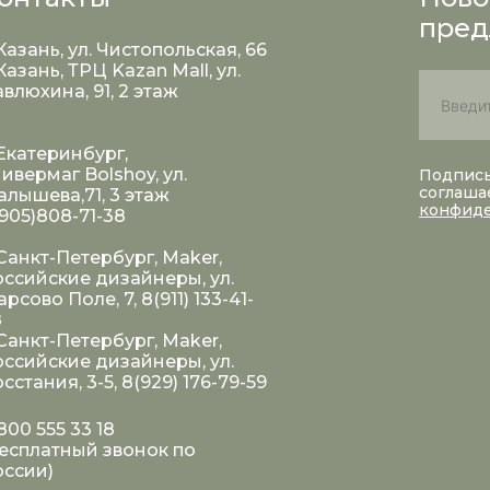
пред
 Казань, ул. Чистопольская, 66
 Казань, ТРЦ Kazan Mall, ул.
влюхина, 91, 2 этаж
 Екатеринбург,
ивермаг Bolshoy, ул.
Подписы
соглаша
лышева,71, 3 этаж
конфид
905)808-71-38
 Санкт-Петербург, Maker,
ссийские дизайнеры, ул.
рсово Поле, 7, 8(911) 133-41-
8
 Санкт-Петербург, Maker,
ссийские дизайнеры, ул.
сстания, 3-5, 8(929) 176-79-59
800 555 33 18
есплатный звонок по
оссии)