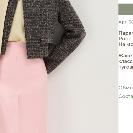
Арт. 5
Парам
Рост: 
На мо
Жакет
класс
пугов
носке
Обме
Соста