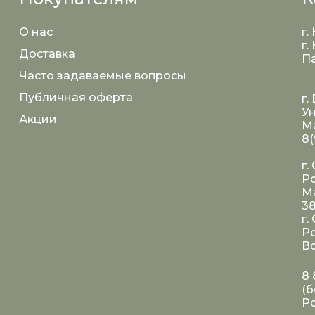
О нас
г.
г.
Доставка
Па
Часто задаваемые вопросы
Публичная оферта
г.
Ун
Акции
Ма
8(
г.
Ро
Ма
3
г.
Ро
Во
8 
(б
Р