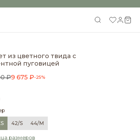
т из цветного твида с
ентной пуговицей
00 ₽
9 675 ₽
-25%
й
ер
XS
42/S
44/M
ица размеров