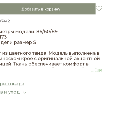
Добавить в корзину
074/2
етры модели: 86/60/89
173
дели размер S
 из цветного твида. Модель выполнена в
ическом крое с оригинальной акцентной
ицей. Ткань обеспечивает комфорт в
 и отличается высокой износостойкостью.
...Еще
ры товара
в и уход