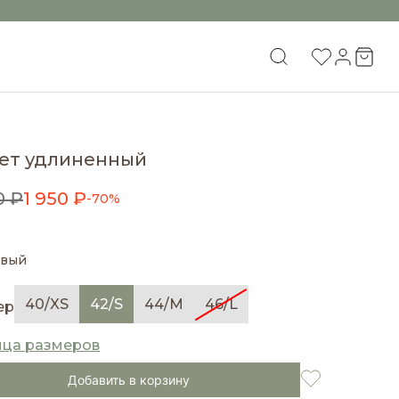
ет удлиненный
0 ₽
1 950 ₽
-70%
овый
40/XS
42/S
44/M
46/L
ер
ица размеров
Добавить в корзину