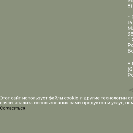
Ма
8(
г.
Ро
Ма
3
г.
Ро
Во
8 
(б
Р
Этот сайт использует файлы
cookie
и другие технологии о
связи, анализа использования вами продуктов и услуг, п
Согласиться