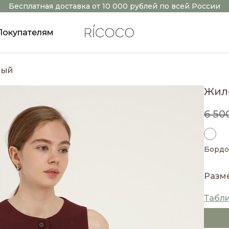
Бесплатная доставка от 10 000 рублей по всей России
Покупателям
ный
Жил
6 50
Борд
Разм
Табл