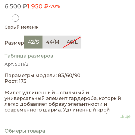
6 500 ₽
1 950 ₽
-70%
Серый меланж
42/S
44/M
46/L
Размер
Таблица размеров
Арт. 5011/2
Параметры модели: 83/60/90
Рост: 175
Жилет удлинённый – стильный и
универсальный элемент гардероба, который
легко добавляет образу элегантности и
современного шарма. Удлинённый крой
визуально вытягивает силуэт и делает фигуру
...Еще
более стройной.
Модель выполнена в лаконичном дизайне с
Обмеры товара
аккуратными деталями и прямой линией